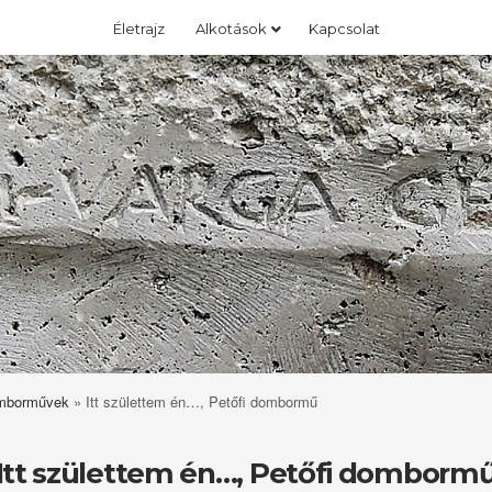
Életrajz
Alkotások
Kapcsolat
omborművek
»
Itt születtem én…, Petőfi dombormű
Itt születtem én…, Petőfi domborm