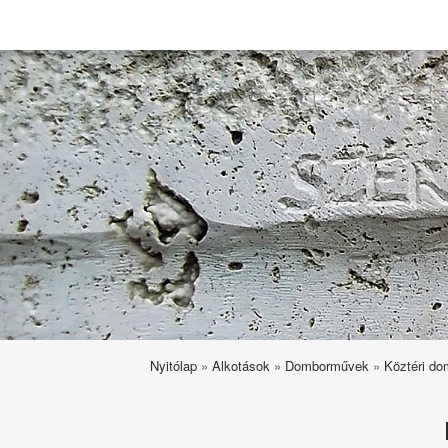
Széri-Varga Géza
Nyitólap
»
Alkotások
»
Domborművek
»
Köztéri d