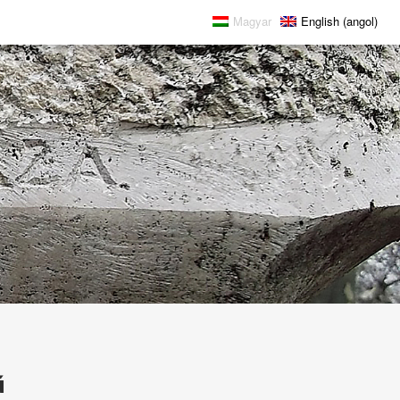
Magyar
English
(
angol
)
ű