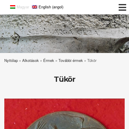
Magyar
English
(
angol
)
Széri-Varga Géza
Nyitólap
»
Alkotások
»
Érmek
»
További érmek
»
Tükör
Tükör